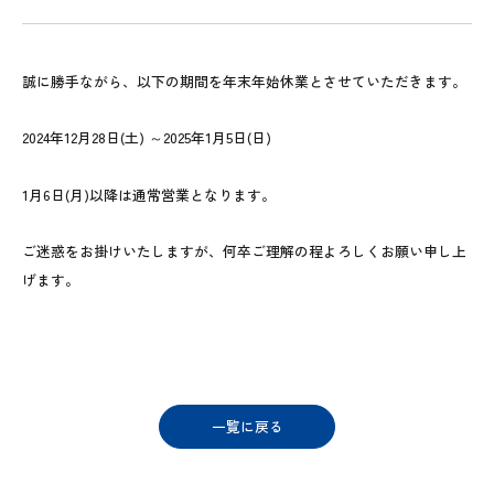
沿革
誠に勝手ながら、以下の期間を年末年始休業とさせていただきます。
事業案内
除害装置事業
2024年12月28日(土) ～2025年1月5日(日)
脱臭・有機溶剤臭(VOC)処理装置事業
1月6日(月)以降は通常営業となります。
ガスリサイクル装置事業
ご迷惑をお掛けいたしますが、何卒ご理解の程よろしくお願い申し上
げます。
新着情報
拠点一覧
一覧に戻る
サステナビリティ